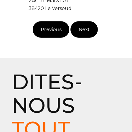
ZAC de Malvaisin
38420 Le Versoud
Previous
Next
DITES-
NOUS
TOUT