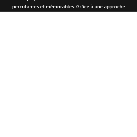
percutantes et mémorables. Grâce à une approche
innovante et personnalisée, nous donnons vie à vos
projets avec un style unique qui capte l’attention et
inspire l’engagement.
20 rue du Vercors
ZAC de Malvaisin
38420 Le Versoud
04 76 59 29 26
contact@dropstyle.fr