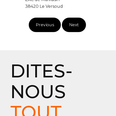
38420 Le Versoud
Previous
Next
DITES-
NOUS
TOUT